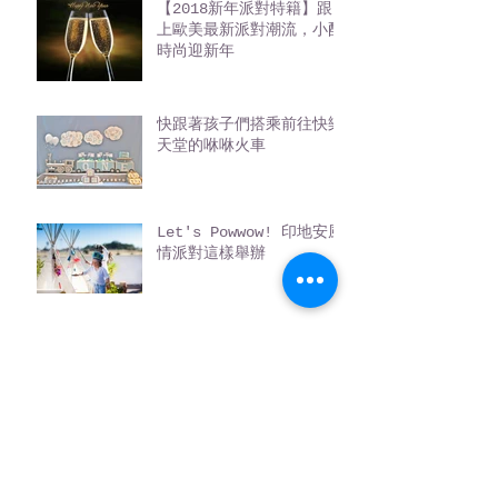
【2018新年派對特籍】跟
上歐美最新派對潮流，小酌
時尚迎新年
快跟著孩子們搭乘前往快樂
天堂的咻咻火車
Let's Powwow! 印地安風
情派對這樣舉辦
穿上你的小雨鞋，踩著晨露
和我走訪小浣熊的週歲派對
吧
瓢蟲甜心在哪裡？快來花園
派對找尋她的蹤影