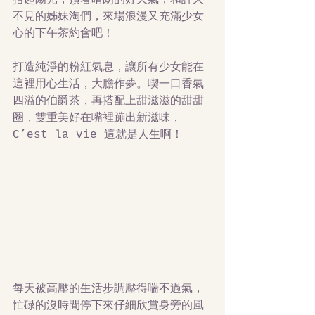
拾起陽光，頂著晴朗的好天氣，和許久
不見的姊妹淘們，來場浪漫又充滿少女
心的下午茶約會吧！
打造純淨的粉紅氣息，讓所有少女能在
這裡用心生活，大膽作夢。喫一口香氣
四溢的伯爵茶，再搭配上甜滋滋的甜甜
圈，雙重美好在嘴裡蹦出新滋味，
C’est la vie 這就是人生啊！
每天被高壓的生活步調壓得喘不過氣，
忙碌的沒時間停下來仔細欣賞身旁的風