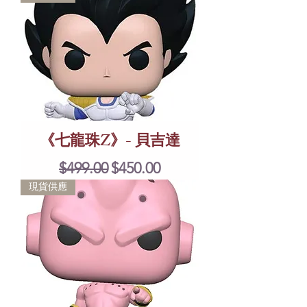
《七龍珠Z》- 貝吉達
Regular Price
Sale Price
$499.00
$450.00
現貨供應