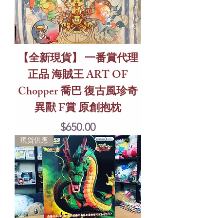
【全新現貨】 一番賞代理
正品 海賊王 ART OF
Chopper 喬巴 復古風珍奇
異獸 F賞 原創抱枕
Price
$650.00
現貨供應