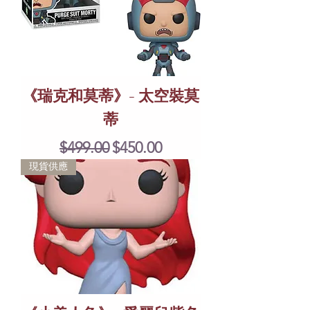
《瑞克和莫蒂》- 太空裝莫
蒂
Regular Price
Sale Price
$499.00
$450.00
現貨供應