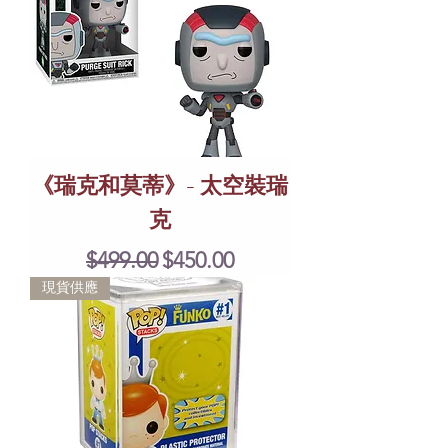
《瑞克和莫蒂》- 太空裝瑞
克
Regular Price
Sale Price
$499.00
$450.00
現貨供應