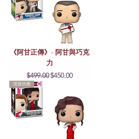
《阿甘正傳》- 阿甘與巧克
力
Regular Price
Sale Price
$499.00
$450.00
現貨供應