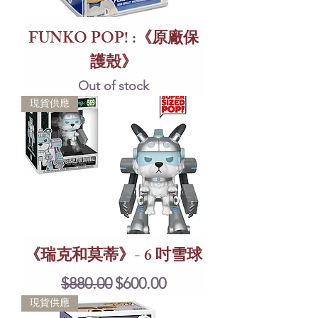
FUNKO POP! :《原廠保
護殼》
Out of stock
現貨供應
《瑞克和莫蒂》- 6 吋雪球
Regular Price
Sale Price
$880.00
$600.00
現貨供應