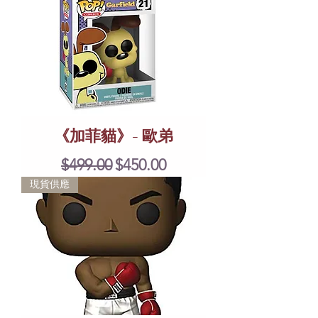
《加菲貓》- 歐弟
Regular Price
Sale Price
$499.00
$450.00
現貨供應