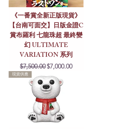
《一番賞全新正版現貨》
【台南可面交】日版金證C
賞布羅利 七龍珠超 最終變
幻 ULTIMATE
VARIATION 系列
Regular Price
Sale Price
$7,500.00
$7,000.00
現貨供應