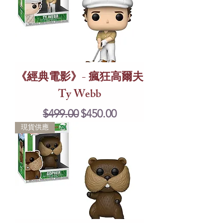
《經典電影》- 瘋狂高爾夫
Ty Webb
Regular Price
Sale Price
$499.00
$450.00
現貨供應