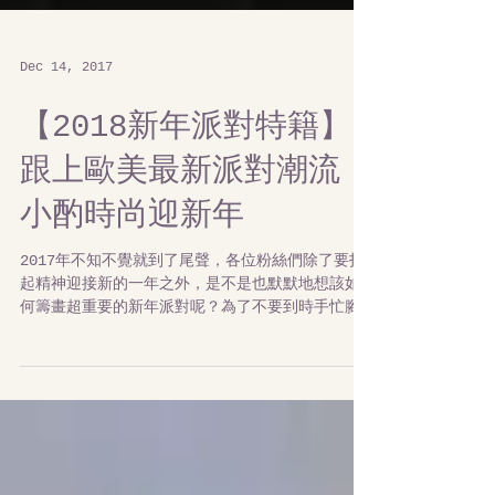
Dec 14, 2017
【2018新年派對特籍】
跟上歐美最新派對潮流，
小酌時尚迎新年
2017年不知不覺就到了尾聲，各位粉絲們除了要打
起精神迎接新的一年之外，是不是也默默地想該如
何籌畫超重要的新年派對呢？為了不要到時手忙腳
亂，編編這次要傳授現在歐美時下最流行的派對要
件，讓大家能從容的舉辦一場時尚時尚最時尚的新
年派對。...