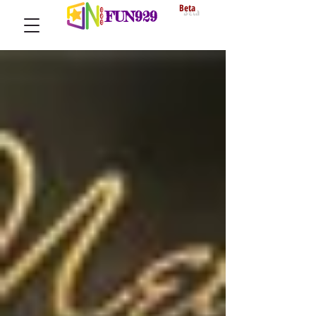
Beta
FUN929