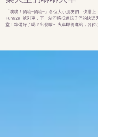
快跟著孩子們搭乘前往快
樂天堂的咻咻火車
「噗噗！傾嗆~傾嗆~」各位大小朋友們，快搭上
Fun929 號列車，下一站即將抵達孩子們的快樂天
堂！準備好了嗎？出發瞜~ 火車即將進站，各位小
朋友請注意，鮮紅色的火車頭後面載滿了食物，讓
人看了實在口水直流耶，是誰的行李裡面載滿的食
物阿？...