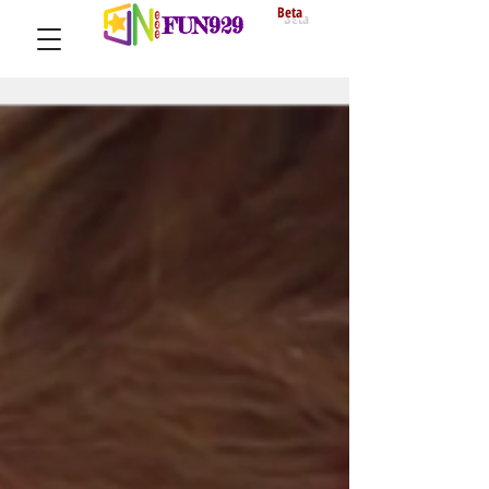
Beta
FUN929