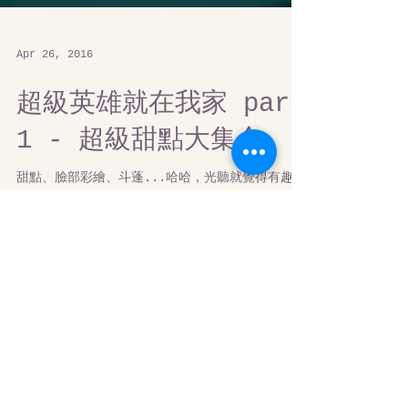
Apr 26, 2016
超級英雄就在我家 part
1 - 超級甜點大集合
甜點、臉部彩繪、斗蓬...哈哈，光聽就覺得有趣！
沒錯！ 這樣的元素無論是小英雄、小超女，甚至是
童心未泯的大人們也都會很合拍！ 只要把握住幾個
派對要點，你家就是超級英雄們最喜歡的集合地點
啦！ 【浩克活力蔬果泥】 誰最好客？我最好客！
您需要： 透明玻璃或塑膠杯 黑色馬克筆...