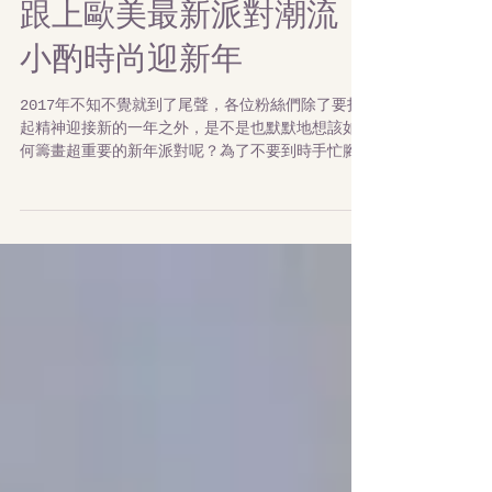
【2018新年派對特籍】
跟上歐美最新派對潮流，
小酌時尚迎新年
2017年不知不覺就到了尾聲，各位粉絲們除了要打
起精神迎接新的一年之外，是不是也默默地想該如
何籌畫超重要的新年派對呢？為了不要到時手忙腳
亂，編編這次要傳授現在歐美時下最流行的派對要
件，讓大家能從容的舉辦一場時尚時尚最時尚的新
年派對。...