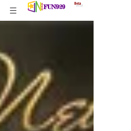
Beta
FUN929