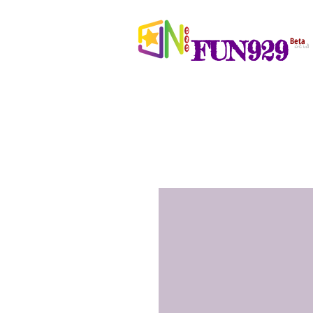
FUN929
Beta