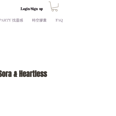
Login/Sign up
PARTY 找靈感
時空膠囊
FAQ
 Sora & Heartless
Price