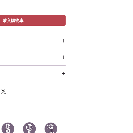
放入購物車
 Heartless
y