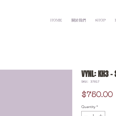
HOME
關於我們
SHOP
VYNL: KH3 -
SKU: 37017
$750.00
Quantity
*