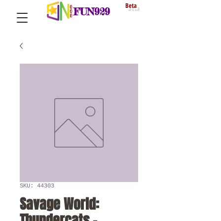
Beta
FUN929
SKU: 44303
Savage World:
Thundercats -