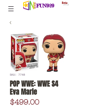
Beta
FUN929
SKU: 7748
POP WWE: WWE S4
Eva Marie
Price
$499.00