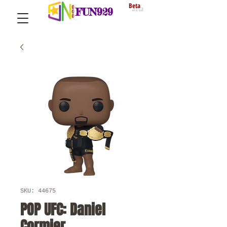
Beta
FUN929
SKU: 44675
POP UFC: Daniel
Cormier