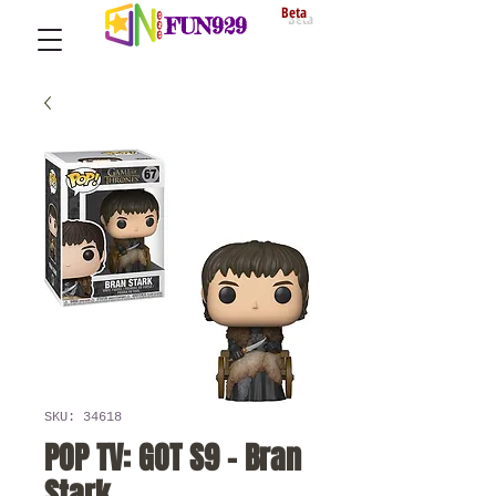
Beta
FUN929
SKU: 34618
POP TV: GOT S9 - Bran
Stark