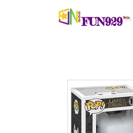
FUN929
Beta