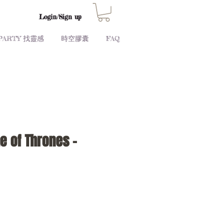
Login/Sign up
PARTY 找靈感
時空膠囊
FAQ
e of Thrones -
Price