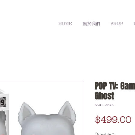
HOME
關於我們
SHOP
POP TV: Gam
Ghost
SKU: 3876
$499.00
Quantity
*