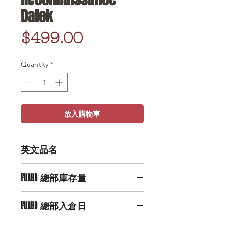
Dalek
Price
$499.00
Quantity
*
放入購物車
英文品名
POP TV: Doctor Who -
FUNKO 總部庫存量
Reconnaissance Dalek
Medium Availability
FUNKO 總部入倉日
10/6/2019