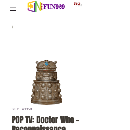
Beta
FUN929
SKU: 43350
POP TV: Doctor Who -
Reconnaissance