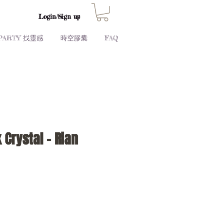
Login/Sign up
PARTY 找靈感
時空膠囊
FAQ
 Crystal - Rian
Price