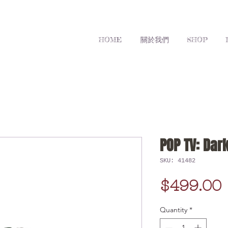
HOME
關於我們
SHOP
POP TV: Dark
SKU: 41482
$499.00
Quantity
*