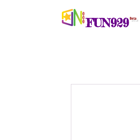
FUN929
Beta