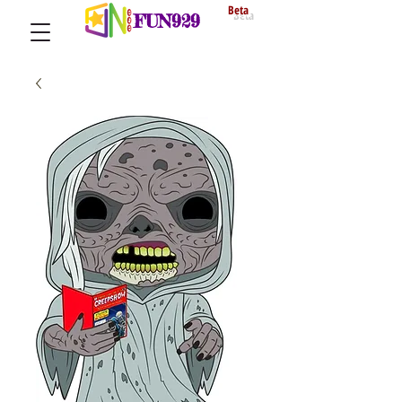
Beta
FUN929