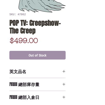
SKU: 47862
POP TV: Creepshow-
The Creep
Price
$499.00
Out of Stock
英文品名
POP TV: Creepshow- The Creep
FUNKO 總部庫存量
Not Available
FUNKO 總部入倉日