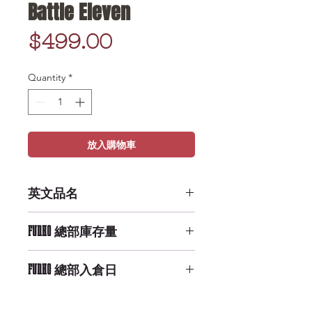
Battle Eleven
Price
$499.00
Quantity
*
放入購物車
英文品名
POP Television: Stranger Things -
FUNKO 總部庫存量
Battle Eleven
High Availability
FUNKO 總部入倉日
9/29/2019