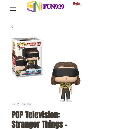
Beta
FUN929
SKU: 39367
POP Television:
Stranger Things -