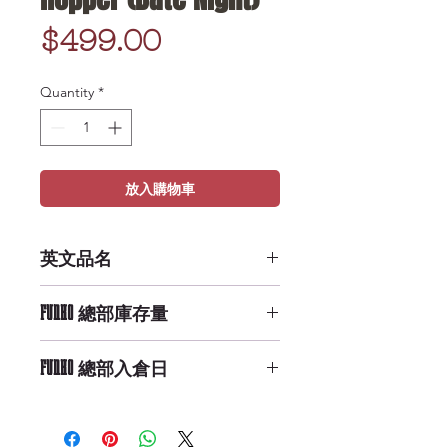
Price
$499.00
Quantity
*
放入購物車
英文品名
POP Television: ST - Hopper
FUNKO 總部庫存量
(Date Night)
High Availability
FUNKO 總部入倉日
9/29/2019