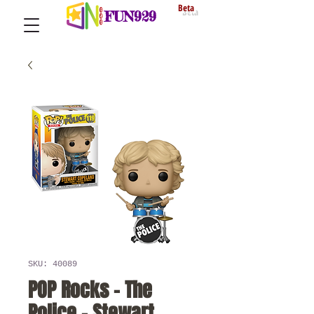
Beta
FUN929
SKU: 40089
POP Rocks - The
Police - Stewart