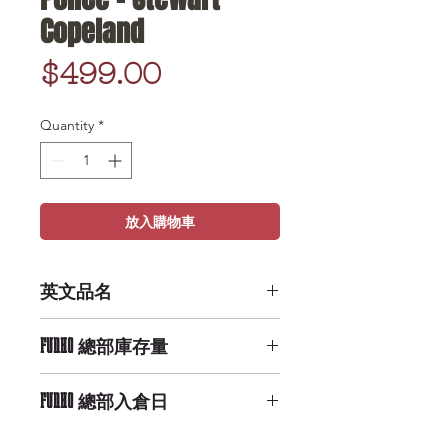
Copeland
Price
$499.00
Quantity
*
放入購物車
英文品名
POP Rocks - The Police - Stewart
FUNKO 總部庫存量
Copeland
High Availability
FUNKO 總部入倉日
9/29/2019