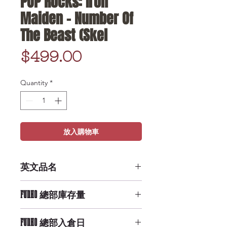
POP Rocks: Iron
Maiden - Number Of
The Beast (Skel
Price
$499.00
Quantity
*
放入購物車
英文品名
POP Rocks: Iron Maiden -
FUNKO 總部庫存量
Number Of The Beast (Skel
High Availability
FUNKO 總部入倉日