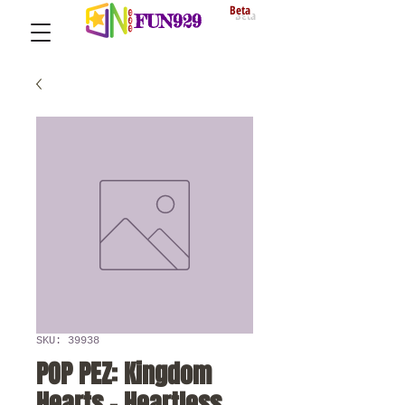
Beta
FUN929
SKU: 39938
POP PEZ: Kingdom
Hearts - Heartless