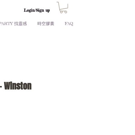
Login/Sign up
PARTY 找靈感
時空膠囊
FAQ
 - Winston
Price