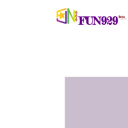
FUN929
Beta