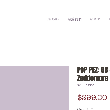
HOME
關於我們
SHOP
POP PEZ: GB
Zeddemore
SKU: 39500
$299.00
Quantity
*