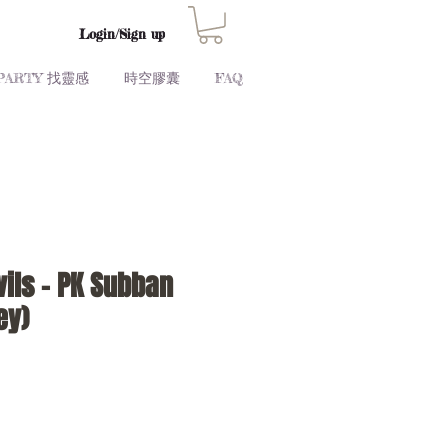
Login/Sign up
PARTY 找靈感
時空膠囊
FAQ
vils - PK Subban
ey)
Price