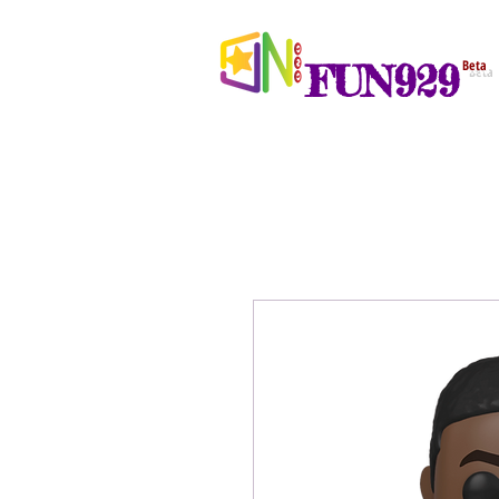
FUN929
Beta