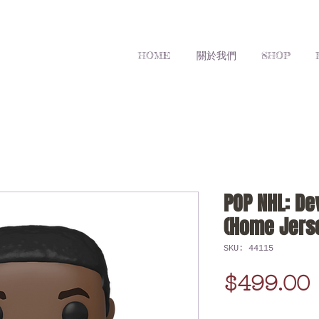
HOME
關於我們
SHOP
POP NHL: De
(Home Jers
SKU: 44115
$499.00