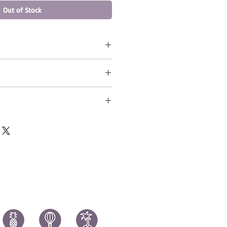
Out of Stock
 PK Subban (Home Jersey)