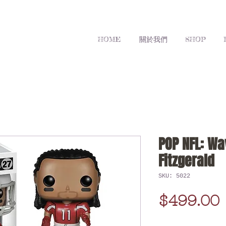
HOME
關於我們
SHOP
POP NFL: Wav
Fitzgerald
SKU: 5022
$499.00