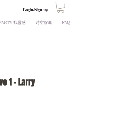
Login/Sign up
PARTY 找靈感
時空膠囊
FAQ
e 1 - Larry
Price