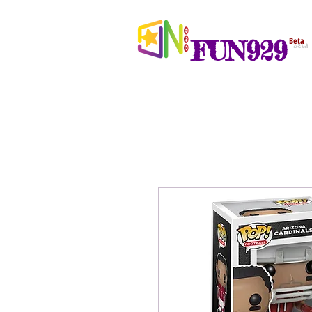
FUN929
Beta