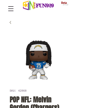
Beta
FUN929
SKU: 42868
POP NFL: Melvin
Gordon (Chargers)