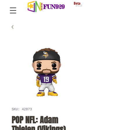
Beta
FUN929
SKU: 42873
POP NFL: Adam
Thielen (Vikings)