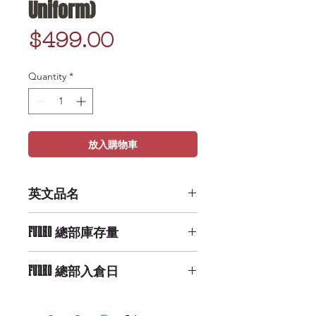
Uniform)
Price
$499.00
Quantity
*
放入購物車
英文品名
POP NBA: Lakers - Lebron James
FUNKO 總部庫存量
(White Uniform)
High Availability
FUNKO 總部入倉日
9/29/2019