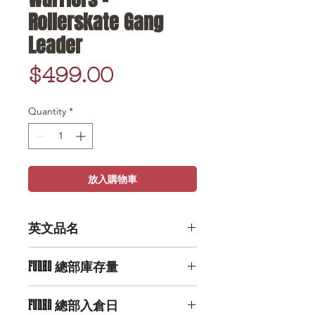
Rollerskate Gang
Leader
Price
$499.00
Quantity
*
放入購物車
英文品名
POP Movies: Warriors -
FUNKO 總部庫存量
Rollerskate Gang Leader
Low Availability
FUNKO 總部入倉日