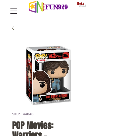
Beta
FUN929
SKU: 44846
POP Movies:
Warriors -