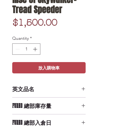
Tread Speeder
Price
$1,500.00
Quantity
*
放入購物車
英文品名
POP Movie Moment: Rise of
FUNKO 總部庫存量
Skywalker- Tread Speeder
Low Availability
FUNKO 總部入倉日
9/29/2019