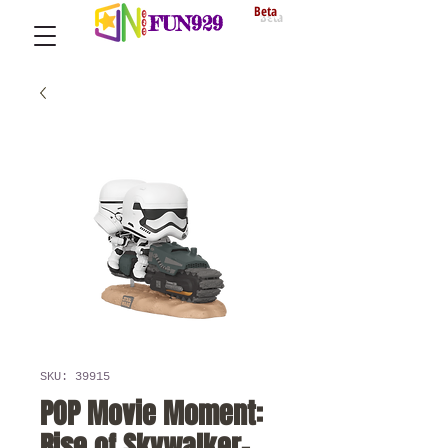
Beta
FUN929
SKU: 39915
POP Movie Moment:
Rise of Skywalker-