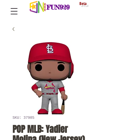
Beta
FUN929
SKU: 37985
POP MLB: Yadier
Molina (New Jersey)