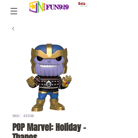
Beta
FUN929
SKU: 43336
POP Marvel: Holiday -
Thanos