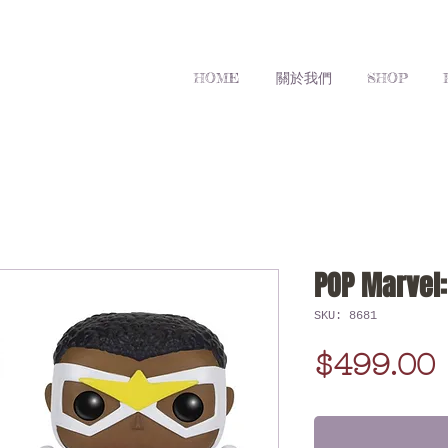
HOME
關於我們
SHOP
POP Marvel:
SKU: 8681
$499.00