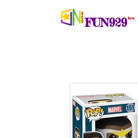
FUN929
Beta