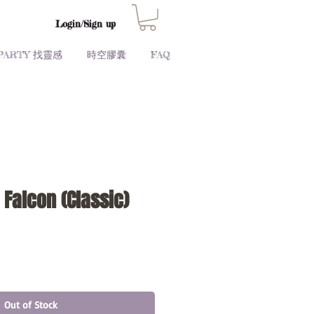
Login/Sign up
PARTY 找靈感
時空膠囊
FAQ
 Falcon (Classic)
Price
Out of Stock