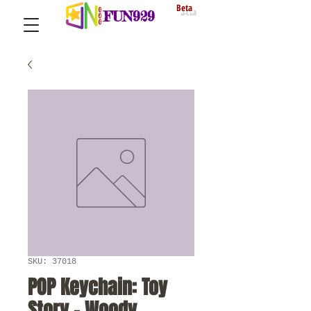
Beta
FUN929
SKU: 37018
POP Keychain: Toy
Story - Woody