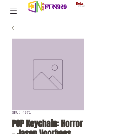
Beta
FUN929
SKU: 4871
POP Keychain: Horror
- Jason Voorhees