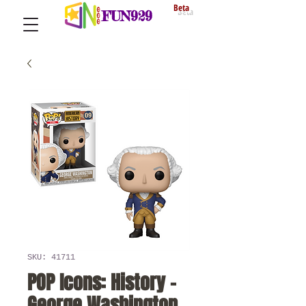
Beta
FUN929
SKU: 41711
POP Icons: History -
George Washington