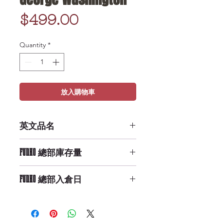
Price
$499.00
Quantity
*
放入購物車
英文品名
POP Icons: History - George
FUNKO 總部庫存量
Washington
Medium Availability
FUNKO 總部入倉日
9/29/2019