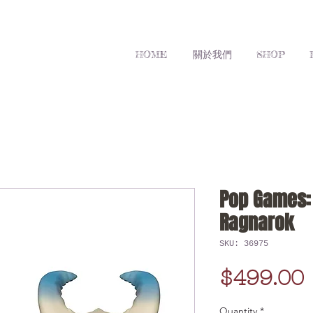
HOME
關於我們
SHOP
Pop Games: 
Ragnarok
SKU: 36975
$499.00
Quantity
*