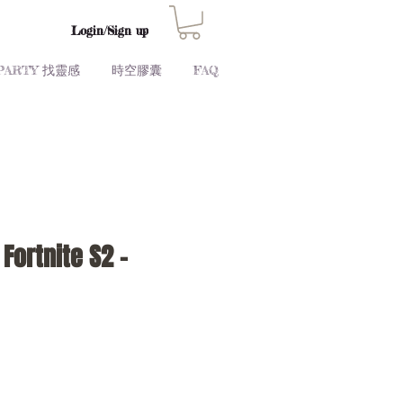
Login/Sign up
PARTY 找靈感
時空膠囊
FAQ
Fortnite S2 -
Price