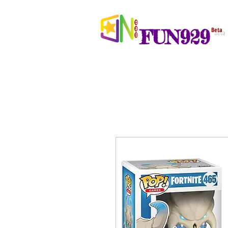
FUN929
Beta