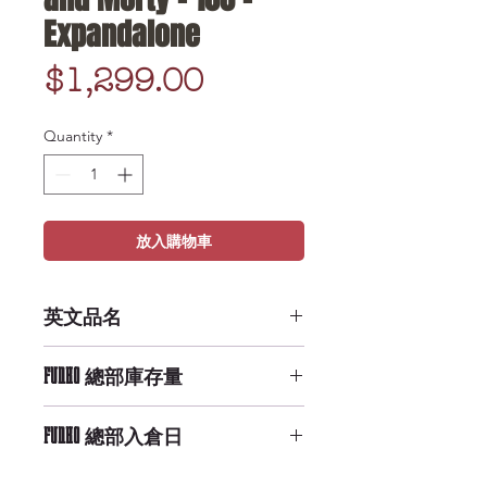
Expandalone
Price
$1,299.00
Quantity
*
放入購物車
英文品名
Pop! Funkoverse Rick and Morty -
FUNKO 總部庫存量
100 - Expandalone
Medium Availability
FUNKO 總部入倉日
10/20/2019