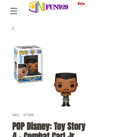
Beta
FUN929
SKU: 37398
POP Disney: Toy Story
4 - Combat Carl Jr.