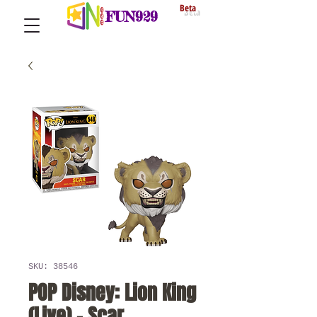
Beta
FUN929
SKU: 38546
POP Disney: Lion King
(Live) - Scar