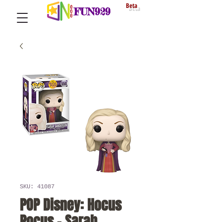
Beta
FUN929
SKU: 41087
POP Disney: Hocus
Pocus - Sarah