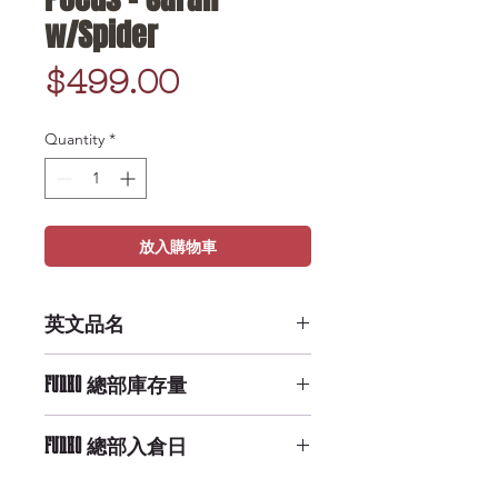
w/Spider
Price
$499.00
Quantity
*
放入購物車
英文品名
POP Disney: Hocus Pocus - Sarah
FUNKO 總部庫存量
w/Spider
High Availability
FUNKO 總部入倉日
9/29/2019