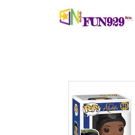
FUN929
Beta