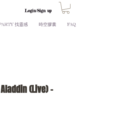
Login/Sign up
PARTY 找靈感
時空膠囊
FAQ
Aladdin (Live) -
Price