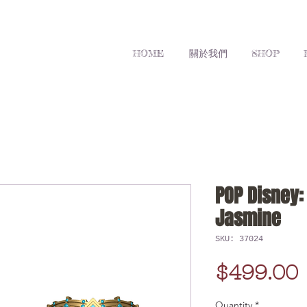
HOME
關於我們
SHOP
POP Disney: 
Jasmine
SKU: 37024
$499.00
Quantity
*