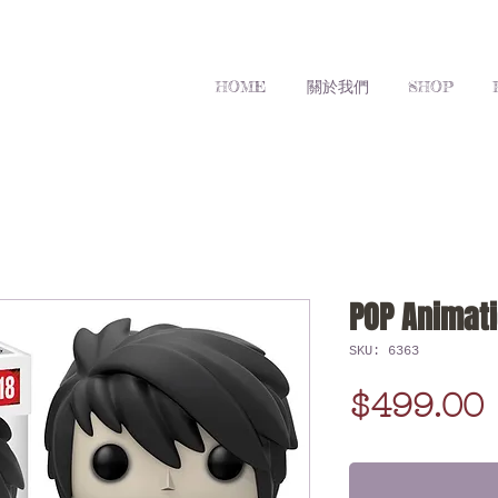
HOME
關於我們
SHOP
POP Animati
SKU: 6363
$499.00