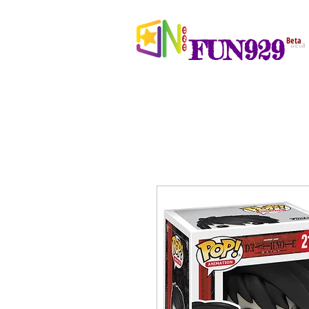
FUN929
Beta