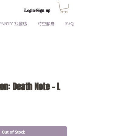
Login/Sign up
PARTY 找靈感
時空膠囊
FAQ
on: Death Note - L
Price
Out of Stock