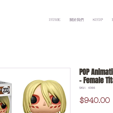
HOME
關於我們
SHOP
POP Animati
- Female Ti
SKU: 4366
$940.00