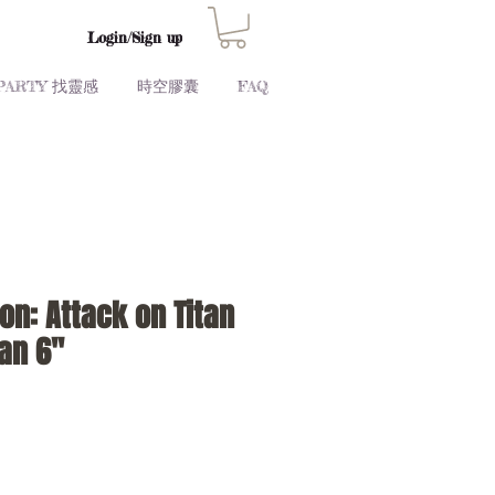
Login/Sign up
PARTY 找靈感
時空膠囊
FAQ
on: Attack on Titan
tan 6"
Price