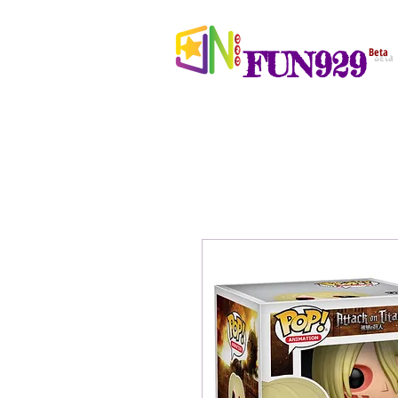
FUN929
Beta