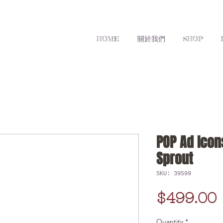
HOME
關於我們
SHOP
POP Ad Icon
Sprout
SKU: 39599
$499.00
Quantity
*