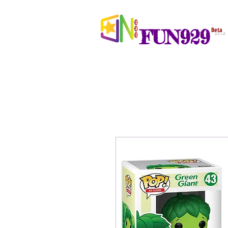
FUN929
Beta