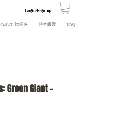
Login/Sign up
PARTY 找靈感
時空膠囊
FAQ
s: Green Giant -
Price