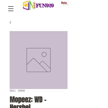
Beta
FUN929
SKU: 6908
Mopeez: WD -
Hershel