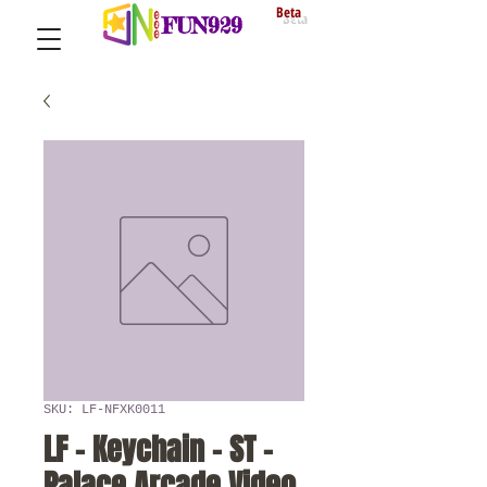
Beta
FUN929
SKU: LF-NFXK0011
LF - Keychain - ST -
Palace Arcade Video