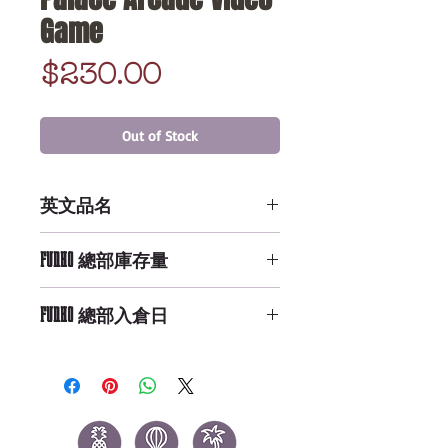
Game
Price
$230.00
Out of Stock
英文品名
LF - Keychain - ST - Palace Arcade
FUNKO 總部庫存量
Video Game
Not Available
FUNKO 總部入倉日