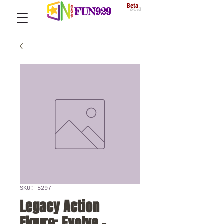
Beta
FUN929
SKU: 5297
Legacy Action
Figure: Evolve -