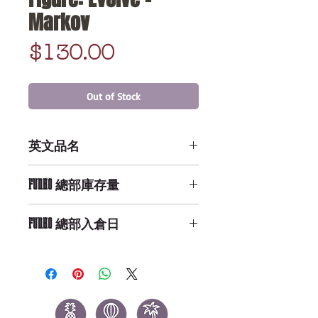
Markov
Price
$130.00
Out of Stock
英文品名
Legacy Action Figure: Evolve -
FUNKO 總部庫存量
Markov
Not Available
FUNKO 總部入倉日