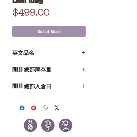
Price
$499.00
Out of Stock
英文品名
ASST: Funko Plush - Lion King
FUNKO 總部庫存量
Not Available
FUNKO 總部入倉日