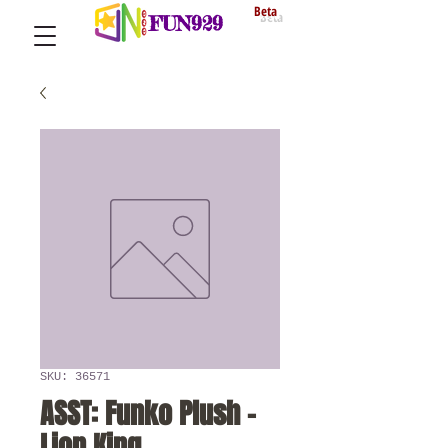
Beta
FUN929
SKU: 36571
ASST: Funko Plush -
Lion King