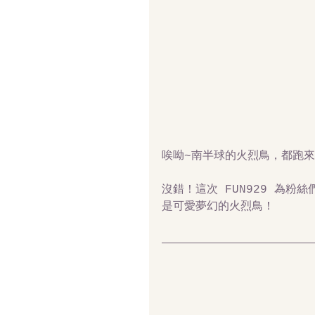
唉呦~南半球的火烈鳥，都跑
沒錯！這次 FUN929 為
是可愛夢幻的火烈鳥！