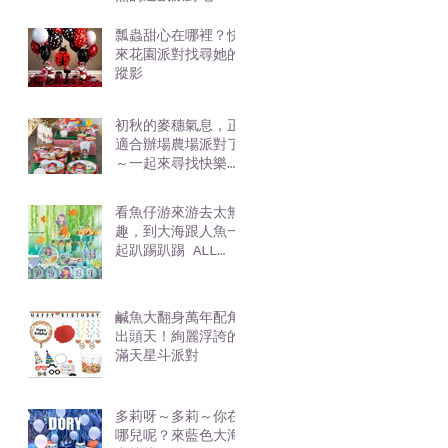
瓢蟲甜心在哪裡？快
來花園派對找尋她的
蹤影
初秋的麥穗氣息，正
適合辦場農場派對了
～一起來尋找快樂的
三種方法吧
看魚仔游來游去太無
趣，到大海跟人魚一
起趴踢趴踢 ALL
NIGHT
鹹魚大翻身萬年配角
出頭天！絢麗浮誇的
滿天星斗派對
多莉呀～多莉～你在
哪兒呢？來藍色大海