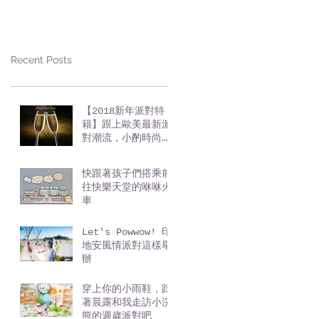
Recent Posts
【2018新年派對特
籍】跟上歐美最新派
對潮流，小酌時尚迎
新年
快跟著孩子們搭乘前
往快樂天堂的咻咻火
車
Let's Powwow! 印
地安風情派對這樣舉
辦
穿上你的小雨鞋，踩
著晨露和我走訪小浣
熊的週歲派對吧