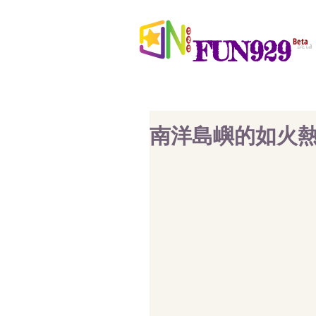
FUN929
Beta
南洋島嶼的如火