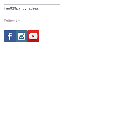
fun929
party ideas
Follow Us