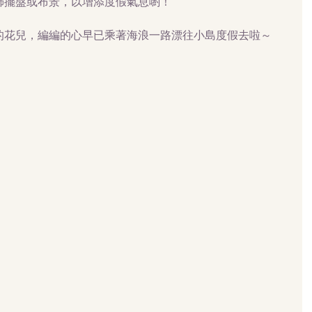
飾擺盤或布景，以增添度假氣息喲！
的花兒，編編的心早已乘著海浪一路漂往小島度假去啦～