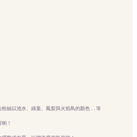
位粉絲以池水、綠葉、鳳梨與火焰鳥的顏色..等
對喲！