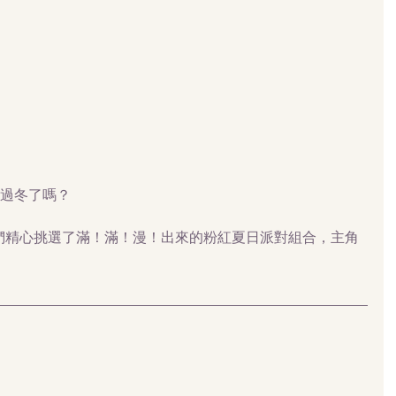
來過冬了嗎？
粉絲們精心挑選了滿！滿！漫！出來的粉紅夏日派對組合，主角