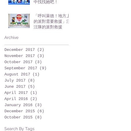
中找找她吧！
「呼叫萊德！地方上
的派對需要救援」汪
汪隊的派對救援
Archive
December 2017
(2)
2 posts
November 2017
(3)
3 posts
October 2017
(3)
3 posts
September 2017
(9)
9 posts
August 2017
(1)
1 post
July 2017
(8)
8 posts
June 2017
(5)
5 posts
April 2017
(1)
1 post
April 2016
(2)
2 posts
January 2016
(3)
3 posts
December 2015
(6)
6 posts
October 2015
(8)
8 posts
Search By Tags