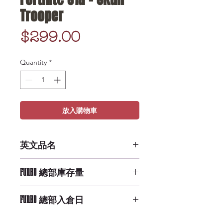
Trooper
Price
$299.00
Quantity
*
放入購物車
英文品名
Pop Keychain: Fortnite S1a - Skull
FUNKO 總部庫存量
Trooper
Low Availability
FUNKO 總部入倉日
9/29/2019