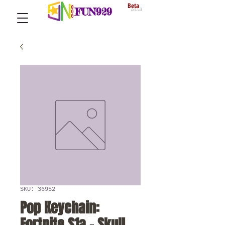
Beta
FUN929
SKU: 36952
Pop Keychain:
Fortnite S1a - Skull