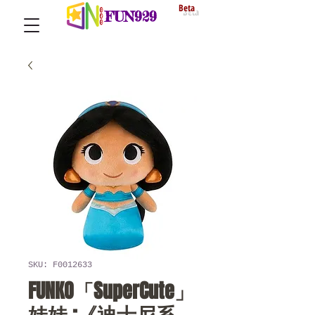
Beta
FUN929
SKU: F0012633
FUNKO「SuperCute」
娃娃 :《迪士尼系