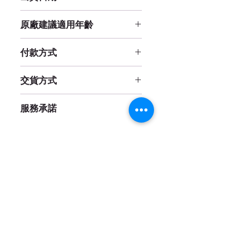
補貨中
原廠建議適用年齡
3 歲以上
付款方式
線上刷卡 (一次付清)、貨到付款
交貨方式
貨運 / 宅配
服務承諾
(購物滿1000元免運費)
七日鑑賞期內退貨免運費
餐具類相關品項拆封後恕無法
退換貨