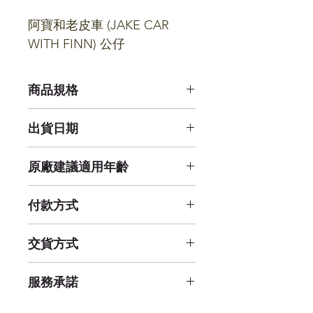
阿寶和老皮車 (JAKE CAR 
WITH FINN) 公仔
商品規格
12.7 公分 X 20.3 公分 X 11.5 公分
出貨日期
已售完，補貨中
原廠建議適用年齡
8 - 15 歲
付款方式
線上刷卡 (一次付清)、貨到付款
交貨方式
貨運 / 宅配
服務承諾
(購物滿1000元免運費)
七日鑑賞期內退貨免運費